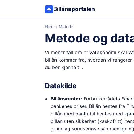
Billån
sportalen
🚗
Hjem
› Metode
Metode og data
Vi mener tall om privatøkonomi skal væ
billån kommer fra, hvordan vi rangerer
du bør kjenne til.
Datakilde
Billånsrenter:
Forbrukerrådets
Finan
bankenes priser. Billån hentes fra Fi
billån med pant i bil hentes med kjøre
billån uten sikkerhet (kaskofritt) h
grunnlag som seriøse sammenligning