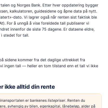
rtalen og Norges Bank. Etter hver oppdatering bygger
ksen, kalkulatoren, guidesidene og åpne data på nytt.
atert»-dato. Vi lagrer også når renten sist faktisk ble
At
). For å unngå å vise foreldede tall publiserer vi
ndret innenfor de siste 75 dagene. Er dataene eldre,
 stedet for tall.
l på sidene kommer fra det daglige uttrekket fra
 ingen tall — heller en tom tilstand enn et tall vi ikke
r ikke alltid din rente
Finansportalen er bankenes
listepriser
. Renten du
yere, avhengig av bilen, egenkapital, lånebeløp, alder på