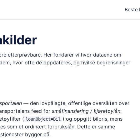
Beste 
kilder
re etterprøvbare. Her forklarer vi hvor dataene om
 dem, hvor ofte de oppdateres, og hvilke begrensninger
sportalen
— den lovpålagte, offentlige oversikten over
nansportalens feed for
småfinansiering / kjøretøylån
:
tøyfilter (
) og oppgitt bilpris, mens
loanObject=Bil
entes som et ordinært forbrukslån. Dette er samme
stjenester bygger på.