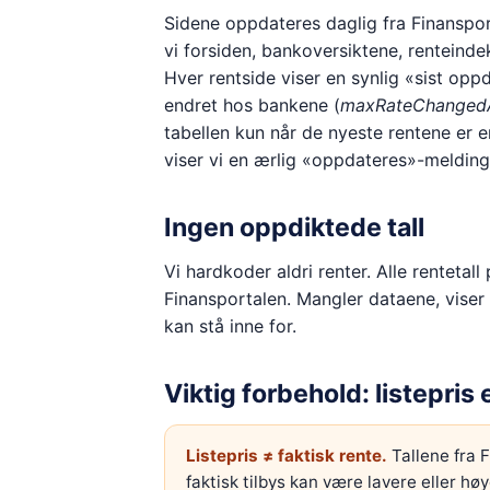
Sidene oppdateres daglig fra Finanspo
vi forsiden, bankoversiktene, renteinde
Hver rentside viser en synlig «sist oppd
endret hos bankene (
maxRateChanged
tabellen kun når de nyeste rentene er e
viser vi en ærlig «oppdateres»-melding i
Ingen oppdiktede tall
Vi hardkoder aldri renter. Alle rentetal
Finansportalen. Mangler dataene, viser vi
kan stå inne for.
Viktig forbehold: listepris e
Listepris ≠ faktisk rente.
Tallene fra 
faktisk tilbys kan være lavere eller hø