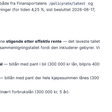
 både fra Finansportalens
og
/policyrate/latest
ninger (for tiden
4,25 %
, sist besluttet
2026-06-17
,
tene
stigende etter effektiv rente
— det laveste tallet
r sammenligningstallet fordi den inkluderer gebyrer. Vi
al
— billån med pant i bil (300 000 kr lån, bilpris 400
— billån med pant der hele kjøpesummen lånes (300
nært forbrukslån (300 000 kr, 5 år).