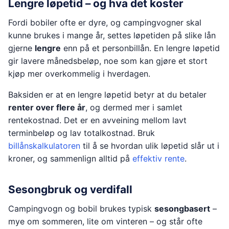
Lengre løpetid – og hva det koster
Fordi bobiler ofte er dyre, og campingvogner skal
kunne brukes i mange år, settes løpetiden på slike lån
gjerne
lengre
enn på et personbillån. En lengre løpetid
gir lavere månedsbeløp, noe som kan gjøre et stort
kjøp mer overkommelig i hverdagen.
Baksiden er at en lengre løpetid betyr at du betaler
renter over flere år
, og dermed mer i samlet
rentekostnad. Det er en avveining mellom lavt
terminbeløp og lav totalkostnad. Bruk
billånskalkulatoren
til å se hvordan ulik løpetid slår ut i
kroner, og sammenlign alltid på
effektiv rente
.
Sesongbruk og verdifall
Campingvogn og bobil brukes typisk
sesongbasert
–
mye om sommeren, lite om vinteren – og står ofte