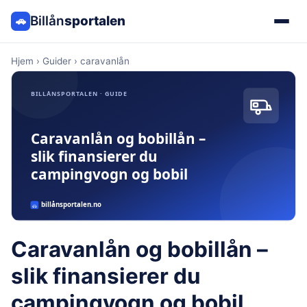
Billån
sportalen
🚗
Hjem
›
Guider
›
caravanlån
Caravanlån og bobillån –
slik finansierer du
campingvogn og bobil