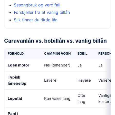
Sesongbruk og verdifall
Forskjeller fra et vanlig billån
Slik finner du riktig lån
Caravanlån vs. bobillån vs. vanlig billån
FORHOLD
CAMPINGVOGN
BOBIL
PERSONBI
Egen motor
Nei (tilhenger)
Ja
Ja
Typisk
Lavere
Høyere
Varierer
lånebeløp
Ofte
Vanligst
Løpetid
Kan være lang
lang
kortere
Pant i