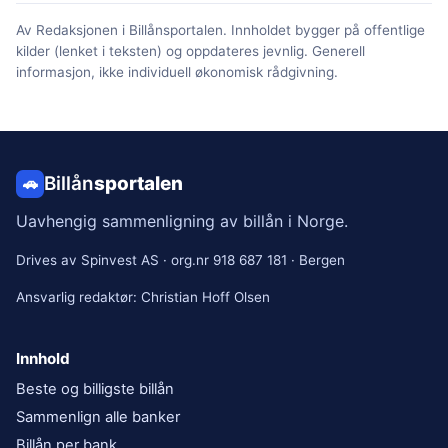
Av Redaksjonen i Billånsportalen. Innholdet bygger på offentlige
kilder (lenket i teksten) og oppdateres jevnlig. Generell
informasjon, ikke individuell økonomisk rådgivning.
Billån
sportalen
🚗
Uavhengig sammenligning av billån i Norge.
Drives av
Spinvest AS
· org.nr
918 687 181
·
Bergen
Ansvarlig redaktør:
Christian Hoff Olsen
Innhold
Beste og billigste billån
Sammenlign alle banker
Billån per bank