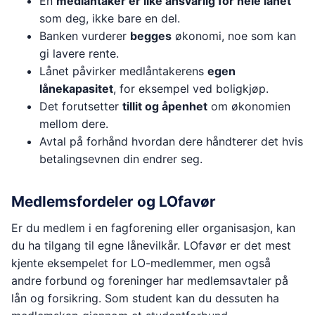
En
medlåntaker er like ansvarlig for hele lånet
som deg, ikke bare en del.
Banken vurderer
begges
økonomi, noe som kan
gi lavere rente.
Lånet påvirker medlåntakerens
egen
lånekapasitet
, for eksempel ved boligkjøp.
Det forutsetter
tillit og åpenhet
om økonomien
mellom dere.
Avtal på forhånd hvordan dere håndterer det hvis
betalingsevnen din endrer seg.
Medlemsfordeler og LOfavør
Er du medlem i en fagforening eller organisasjon, kan
du ha tilgang til egne lånevilkår. LOfavør er det mest
kjente eksempelet for LO-medlemmer, men også
andre forbund og foreninger har medlemsavtaler på
lån og forsikring. Som student kan du dessuten ha