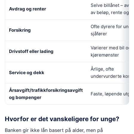
Selve billånet – avh
Avdrag og renter
av beløp, rente og l
Ofte dyrere for unge
Forsikring
sjåfører
Varierer med bil og
Drivstoff eller lading
kjøremønster
Årlige, ofte
Service og dekk
undervurderte kost
Årsavgift/trafikkforsikringsavgift
Faste, løpende utgif
og bompenger
Hvorfor er det vanskeligere for unge?
Banken gir ikke lån basert på alder, men på