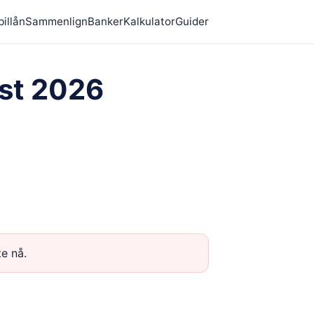
billån
Sammenlign
Banker
Kalkulator
Guider
st 2026
te nå.