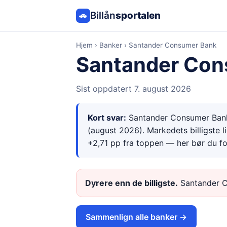
Billån
sportalen
🚗
Hjem
›
Banker
›
Santander Consumer Bank
Santander Con
Sist oppdatert
7. august 2026
Kort svar:
Santander Consumer Ban
(
august 2026
). Markedets billigste 
+2,71 pp
fra toppen —
her bør du f
Dyrere enn de billigste
.
Santander 
Sammenlign alle banker →