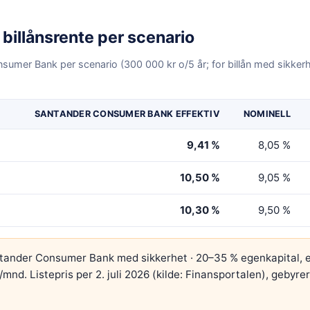
billånsrente per scenario
nsumer Bank
per scenario (300 000 kr o/5 år; for billån med sikker
SANTANDER CONSUMER BANK
EFFEKTIV
NOMINELL
9,41 %
8,05 %
10,50 %
9,05 %
10,30 %
9,50 %
tander Consumer Bank
med sikkerhet · 20–35 % egenkapital
, 
kr/mnd
. Listepris per
2. juli 2026
(kilde: Finansportalen), gebyrer 