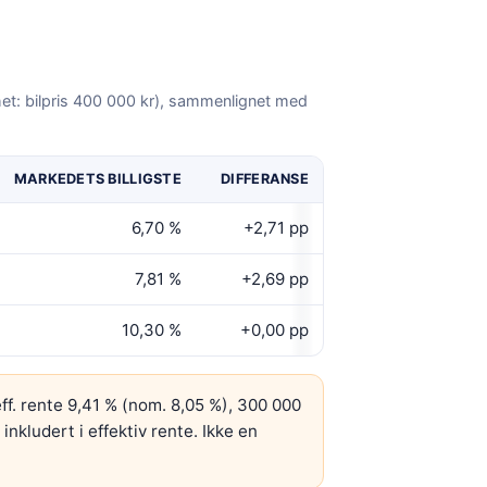
het: bilpris 400 000 kr), sammenlignet med
MARKEDETS BILLIGSTE
DIFFERANSE
6,70 %
+2,71 pp
7,81 %
+2,69 pp
10,30 %
+0,00 pp
eff. rente
9,41 %
(nom. 8,05 %)
, 300 000
inkludert i effektiv rente. Ikke en