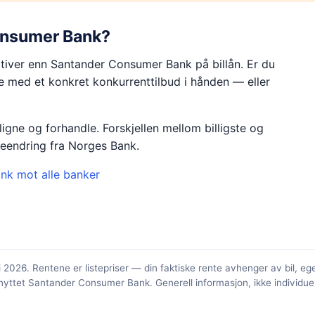
onsumer Bank
?
rnativer enn Santander Consumer Bank på billån. Er du
e med et konkret konkurrenttilbud i hånden — eller
gne og forhandle. Forskjellen mellom billigste og
nteendring fra Norges Bank.
ank
mot alle banker
li 2026
. Rentene er listepriser — din faktiske rente avhenger av bil, e
knyttet
Santander Consumer Bank
. Generell informasjon, ikke individue