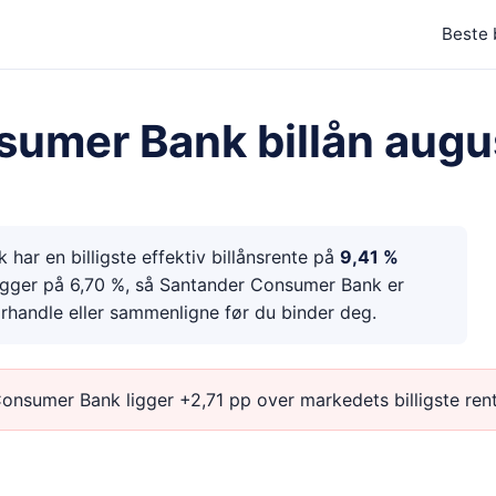
Beste 
sumer Bank
billån
augu
k
har en billigste effektiv billånsrente på
9,41 %
ligger på
6,70 %
, så
Santander Consumer Bank
er
orhandle eller sammenligne før du binder deg
.
Consumer Bank
ligger
+2,71 pp
over markedets billigste ren